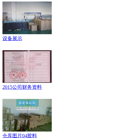
设备展示
2015公司财务资料
仓库图片04胶料