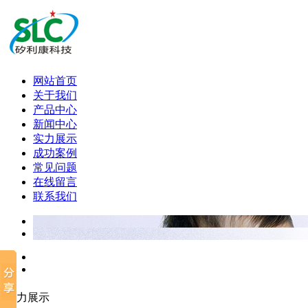
网站首页
关于我们
产品中心
新闻中心
实力展示
成功案例
常见问题
在线留言
联系我们
实力展示