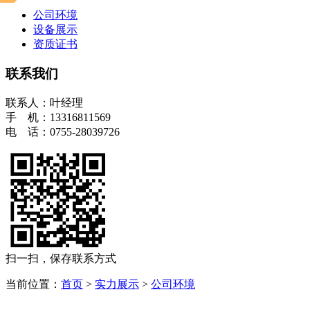
公司环境
设备展示
资质证书
联系我们
联系人：叶经理
手 机：13316811569
电 话：0755-28039726
扫一扫，保存联系方式
当前位置：
首页
>
实力展示
>
公司环境