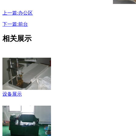
上一篇:办公区
下一篇:前台
相关展示
设备展示