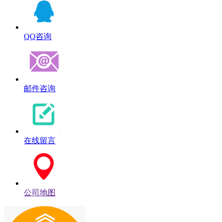
QQ咨询
邮件咨询
在线留言
公司地图