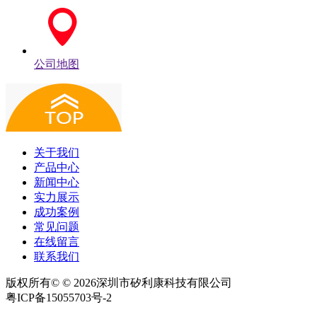
公司地图
关于我们
产品中心
新闻中心
实力展示
成功案例
常见问题
在线留言
联系我们
版权所有© © 2026深圳市矽利康科技有限公司
粤ICP备15055703号-2